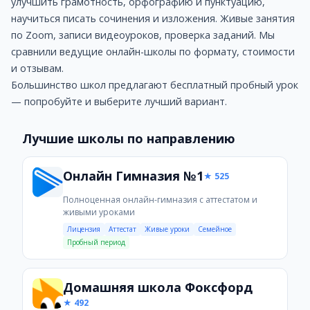
улучшить грамотность, орфографию и пунктуацию,
Услуги: Домашняя школа и экстернат, Подготовка к ЕГЭ
научиться писать сочинения и изложения. Живые занятия
Преимущества: Обучение из любой точки мира — безопа
по Zoom, записи видеоуроков, проверка заданий. Мы
Недостатки: Для занятий нужен стабильный интернет 
сравнили ведущие онлайн-школы по формату, стоимости
Подарки и скидки: Скидка 5%, Скидка 1500 руб (суммиру
и отзывам.
Умскул
Большинство школ предлагают бесплатный пробный урок
Умскул — одна из крупнейших онлайн-школ России по по
— попробуйте и выберите лучший вариант.
Стоимость: от 4290 руб.
Услуги: Подготовка к ЕГЭ, Подготовка к ОГЭ
Лучшие школы по направлению
Преимущества: 700000+ выпускников за 10 лет — пров
Недостатки: Технические работы на сайте; Проблемы с
Онлайн Гимназия №1
★ 525
Подарки и скидки: Бесплатный вводный урок
TutorOnline
Полноценная онлайн-гимназия с аттестатом и
Общение с преподавателем ведется через специальную п
живыми уроками
Стоимость: от 3400 руб.
Лицензия
Аттестат
Живые уроки
Семейное
Пробный период
Услуги: Подготовка к ЕГЭ, Подготовка к ГИА (ОГЭ), Он
Преимущества: Доступны некоторые бесплатные уроки; 
Недостатки: Нет прикрепления к школе
Домашняя школа Фоксфорд
Подарки и скидки: Скидка 800 руб. на репетитора, Скидк
★ 492