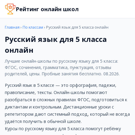
Русский язык для 5 класса онлайн
Рейтинг онлайн школ
Русский язык в 5 классе — это орфография, падежи, п
Курсы по русскому языку для 5 класса помогут ребёнк
Большинство школ предлагают бесплатный пробный ур
Главная
›
По классам
› Русский язык для 5 класса онлайн
Когда стоит подключить онлайн-школу
Русский язык для 5 класса
Ребёнок отстаёт по русскому языку в школе
Нужна подготовка к контрольным и экзаменам
онлайн
Хотите углублённое изучение предмета по ФГОС
Ищете замену или дополнение к школьным урокам
Лучшие онлайн-школы по русскому языку для 5 класса:
ФГОС, сочинения, грамматика, пунктуация, отзывы
Нужен репетитор с индивидуальным подходом
родителей, цены. Пробные занятия бесплатно. 08.2026.
Лучшие школы по направлению
Онлайн Гимназия №1
Русский язык в 5 классе — это орфография, падежи,
ЧОУ ОНЛАЙН ГИМНАЗИЯ №1 — это полноценный аналог кла
правописание, тексты. Онлайн-школы помогают
Стоимость: от 500 руб.
разобраться в сложных правилах ФГОС, подготовиться к
Услуги: Обучение по школьной программе (5-11 класс) 
диктантам и контрольным. Дистанционные уроки с
Преимущества: Возможно прикрепление; На школьных т
репетитором дают системный подход, который не всегда
Домашняя школа Фоксфорд
удаётся получить в обычной школе.
Домашняя школа Фоксфорд – это качественное обучение 
Курсы по русскому языку для 5 класса помогут ребёнку
Стоимость: от 1100 руб.