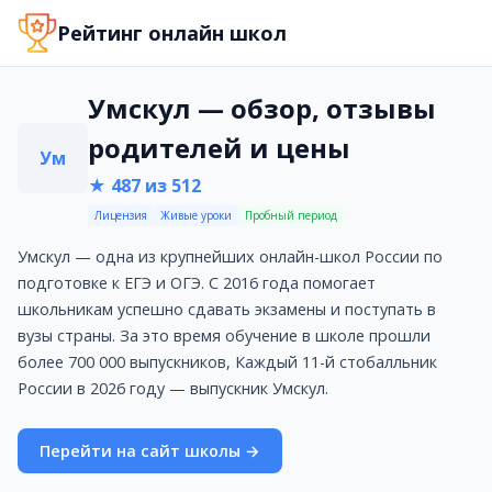
Умскул — обзор, отзывы родителей и цены
Рейтинг онлайн школ
Умскул — одна из крупнейших онлайн-школ России по по
Стоимость обучения: от 4290 руб.
Сайт: https://umschool.net/
Умскул — обзор, отзывы
Телефон: +7 (800) 300-63-24
родителей и цены
Адрес: г. Казань, ул. Гоголя 3А
Ум
Услуги и направления
★ 487 из 512
Подготовка к ЕГЭ
Лицензия
Живые уроки
Пробный период
Подготовка к ОГЭ
Преимущества
Умскул — одна из крупнейших онлайн-школ России по
700000+ выпускников за 10 лет — проверенная система
подготовке к ЕГЭ и ОГЭ. С 2016 года помогает
Преподаватели-эксперты ЕГЭ с авторскими методикам
школьникам успешно сдавать экзамены и поступать в
Подготовка сразу к нескольким предметам в удобном 
вузы страны. За это время обучение в школе прошли
Качественные методические материалы и рабочие тет
более 700 000 выпускников, Каждый 11-й стобалльник
Дружелюбная атмосфера и современный подход к обу
России в 2026 году — выпускник Умскул.
Недостатки
Технические работы на сайте
Перейти на сайт школы →
Проблемы с работой приложения
Подарки и скидки