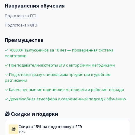
Направления обучения
Бесплатный вводный урок
Подробная информация
Подготовка к ЕГЭ
Документы
Подготовка к ОГЭ
Есть лицензия
Обучение
Преимущества
Формат: Живые вебинары и видеозаписи занятий
Продолжительность урока: от 60 минут (бывают вебинар
✓ 700000+ выпускников за 10 лет — проверенная система
подготовки
Домашние задания: есть
Проверка ДЗ: да
✓ Преподаватели-эксперты ЕГЭ с авторскими методиками
Запись уроков: доступна
✓ Подготовка сразу к нескольким предметам в удобном
ОГЭ и ЕГЭ
расписании
Полный курс подготовки к ЕГЭ и ОГЭ по всем предмета
✓ Качественные методические материалы и рабочие тетради
Школа помогает: да
✓ Дружелюбная атмосфера и современный подход к обучению
Стоимость
Цена: от 4290 руб.
🎁 Скидки и подарки
Что входит: Вебинары, домашние задания, рабочие те
Экзамены отдельно: нет
Скидка 15% на подготовку к ЕГЭ
Подходит
🎁
15%