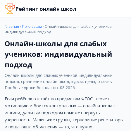
Онлайн-школы для слабых учеников: индивидуальный 
Рейтинг онлайн школ
Если ребёнок отстаёт по предметам ФГОС, теряет мот
В подборке — школы с дистанционными уроками, котор
Когда стоит подключить онлайн-школу
Главная
›
По классам
› Онлайн-школы для слабых учеников:
Ребёнок отстаёт от школьной программы ФГОС
индивидуальный подход
Плохие оценки и потеря мотивации
Онлайн-школы для слабых
Нужен индивидуальный подход и репетитор
учеников: индивидуальный
Школьные учителя не успевают объяснить
Ребёнок боится контрольных и экзаменов
подход
Лучшие школы по направлению
Онлайн Гимназия №1
Онлайн-школы для слабых учеников: индивидуальный
ЧОУ ОНЛАЙН ГИМНАЗИЯ №1 — это полноценный аналог кла
подход: сравнение онлайн-школ, курсы, цены, отзывы.
Стоимость: от 500 руб.
Пробные уроки бесплатно. 08.2026.
Услуги: Обучение по школьной программе (5-11 класс) 
Если ребёнок отстаёт по предметам ФГОС, теряет
Преимущества: Возможно прикрепление; На школьных т
мотивацию и боится контрольных — онлайн-школа с
Домашняя школа Фоксфорд
индивидуальным подходом поможет вернуть
Домашняя школа Фоксфорд – это качественное обучение 
уверенность. Маленькие группы, терпеливые репетиторы
Стоимость: от 1100 руб.
и пошаговые объяснения — то, что нужно.
Услуги: Домашняя школа и экстернат, Подготовка к ЕГЭ