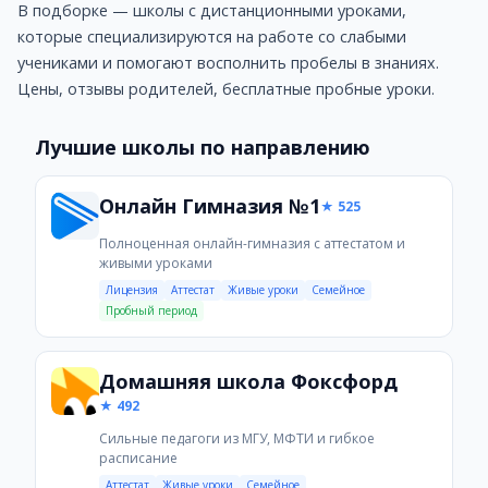
В подборке — школы с дистанционными уроками,
Преимущества: Обучение из любой точки мира — безопа
которые специализируются на работе со слабыми
Недостатки: Для занятий нужен стабильный интернет 
учениками и помогают восполнить пробелы в знаниях.
Подарки и скидки: Скидка 5%, Скидка 1500 руб (суммиру
Цены, отзывы родителей, бесплатные пробные уроки.
Умскул
Умскул — одна из крупнейших онлайн-школ России по по
Лучшие школы по направлению
Стоимость: от 4290 руб.
Услуги: Подготовка к ЕГЭ, Подготовка к ОГЭ
Преимущества: 700000+ выпускников за 10 лет — пров
Онлайн Гимназия №1
★ 525
Недостатки: Технические работы на сайте; Проблемы с
Полноценная онлайн-гимназия с аттестатом и
Подарки и скидки: Бесплатный вводный урок
живыми уроками
TutorOnline
Лицензия
Аттестат
Живые уроки
Семейное
Общение с преподавателем ведется через специальную п
Пробный период
Стоимость: от 3400 руб.
Услуги: Подготовка к ЕГЭ, Подготовка к ГИА (ОГЭ), Он
Домашняя школа Фоксфорд
Преимущества: Доступны некоторые бесплатные уроки; 
★ 492
Недостатки: Нет прикрепления к школе
Подарки и скидки: Скидка 800 руб. на репетитора, Скидк
Сильные педагоги из МГУ, МФТИ и гибкое
расписание
Онлайн школа «Сотка»
Аттестат
Живые уроки
Семейное