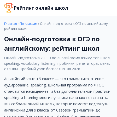
Онлайн-подготовка к ОГЭ по английскому: рейтинг шко
Рейтинг онлайн школ
Английский язык в 9 классе — это грамматика, чтение,
Мы собрали онлайн-школы, которые помогут подтянуть 
Сравните цены, форматы и запишитесь на бесплатный 
Главная
›
По классам
› Онлайн-подготовка к ОГЭ по английскому:
Когда стоит подключить онлайн-школу
рейтинг школ
Ребёнок отстаёт по английскому языку в школе
Онлайн-подготовка к ОГЭ по
Нужна подготовка к контрольным и экзаменам
английскому: рейтинг школ
Хотите углублённое изучение предмета по ФГОС
Ищете замену или дополнение к школьным урокам
Онлайн-подготовка к ОГЭ по английскому языку: топ школ,
Нужен репетитор с индивидуальным подходом
speaking, vocabulary, listening, пробники, репетиторы, цены,
Лучшие школы по направлению
отзывы. Пробный урок бесплатно. 08.2026.
Онлайн Гимназия №1
ЧОУ ОНЛАЙН ГИМНАЗИЯ №1 — это полноценный аналог кла
Английский язык в 9 классе — это грамматика, чтение,
Стоимость: от 500 руб.
аудирование, speaking. Школьная программа по ФГОС
Услуги: Обучение по школьной программе (5-11 класс) 
становится насыщеннее, и без дополнительной практики
Преимущества: Возможно прикрепление; На школьных т
speaking и listening многие ученики начинают отставать.
Домашняя школа Фоксфорд
Мы собрали онлайн-школы, которые помогут подтянуть
Домашняя школа Фоксфорд – это качественное обучение 
английский для 9 класса: от базовой грамматики до
Стоимость: от 1100 руб.
разговорной практики и vocabulary. Дистанционные