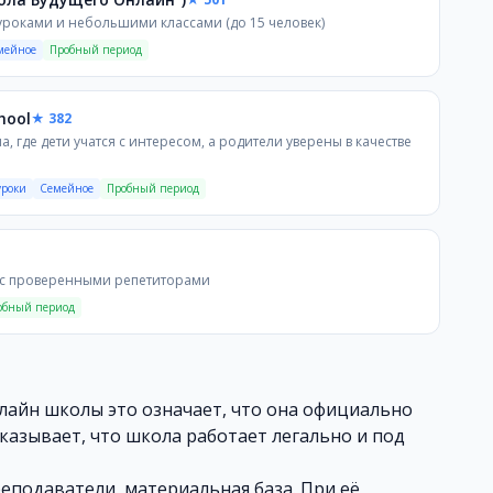
ние, но не выдает государственный аттестат. Часто та
роками и небольшими классами (до 15 человек)
 могут быть внутренние справки или сертификаты о про
мейное
Пробный период
 сканы лицензии с указанием номера, даты выдачи и о
hool
★ 382
 сведения о лицензии. Если такая информация отсутст
 где дети учатся с интересом, а родители уверены в качестве
. Если важна именно подготовка, дополнительные знан
уроки
Семейное
Пробный период
ицензии школа не может официально обучать.
 с проверенными репетиторами
зия даёт только право обучать.
обный период
, что программа школы соответствует ФГОС и школа им
та непосредственно у школы.
лайн школы это означает, что она официально
казывает, что школа работает легально и под
читается незаконным.
еподаватели, материальная база. При её