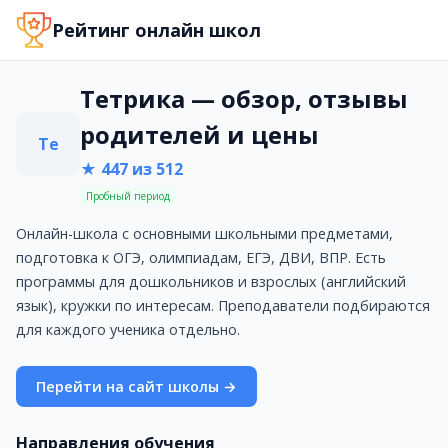
Тетрика — обзор, отзывы родителей и цены
Рейтинг онлайн школ
Онлайн-школа с основными школьными предметами, подг
Стоимость обучения: от 3699 руб.
Сайт: https://tetrika-school.ru/
Тетрика — обзор, отзывы
Телефон: 8 (800) 775-24-72
родителей и цены
Адрес: Нижняя Сыромятническая ул., 10, стр. 2
Те
Услуги и направления
★ 447 из 512
Подготовка к ЕГЭ
Пробный период
Подготовка к ОГЭ
Репетиторы
Онлайн-школа с основными школьными предметами,
ВПР
подготовка к ОГЭ, олимпиадам, ЕГЭ, ДВИ, ВПР. Есть
Вебинары
программы для дошкольников и взрослых (английский
Преимущества
язык), кружки по интересам. Преподаватели подбираются
Только индивидуальные занятия
для каждого ученика отдельно.
Много интерактива и интересных методик обучения
Рассрочка
Перейти на сайт школы →
Недостатки
Мало информации на сайте
Направления обучения
Подробная информация