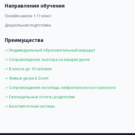
Направления обучения
Обучение
Формат: Живые уроки в Zoom
Онлайн-школа 1-11 класс
Продолжительность урока: 30–40 минут
Дошкольная подготовка
Размер класса: До 10 человек в классе
Домашние задания: есть
Преимущества
Проверка ДЗ: да
Запись уроков: нет
✓ Индивидуальный образовательный маршрут
Стоимость
✓ Сопровождение тьютора на каждом уроке
Цена: от 19500 руб.
✓ В классе до 10 человек
Что входит: Уроки, тьютор, психолог, логопед, еженед
Экзамены отдельно: да
✓ Живые уроки в Zoom
Подходит
✓ Сопровождение логопеда, нейропсихолога и психолога
для семейного обучения
✓ Еженедельные отчеты родителям
для тревожных детей
✓ Безотметочная система
для детей с особенностями
для родителей, ценящих индивидуальный подход