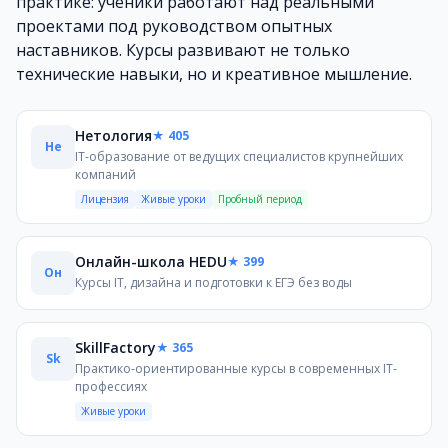
практике: ученики работают над реальными
Рекомендуется заниматься 2–3 раза в неделю по 60–90 м
проектами под руководством опытных
Помогает ли программирование в школе?
наставников. Курсы развивают не только
Да, программирование развивает логическое и алгори
технические навыки, но и креативное мышление.
Марина Викторовна Соколова
Кандидат педагогических наук, доцент кафедры цифро
Нетология
★ 405
Лучшие школы в этой категории
Не
IT-образование от ведущих специалистов крупнейших
Нетология
— IT-образование от ведущих специалистов
компаний
Онлайн-школа HEDU
— Курсы IT, дизайна и подготовки 
Лицензия
Живые уроки
Пробный период
SkillFactory
— Практико-ориентированные курсы в совре
Onskills
— Доступные онлайн-курсы для дополнительного
Онлайн IT школа для детей
— IT-школа для детей: от
Онлайн-школа HEDU
★ 399
Он
Яндекс Практикум
— Онлайн-курсы с практикой и ИИ-и
Курсы IT, дизайна и подготовки к ЕГЭ без воды
XYZ School курсы разработки и программирования
— 
Онлайн школа дизайна для детей (Easydesi)
— Онлай
SkillFactory
★ 365
Онлайн-школа программирования Айтигенио
— Онла
Sk
Практико-ориентированные курсы в современных IT-
профессиях
Живые уроки