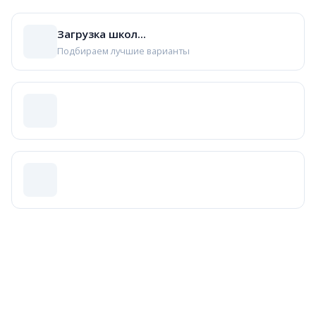
es
está (правильный ответ)
Загрузка школ...
ser
Подбираем лучшие варианты
estar
Разбор:
Estar для временных состояний и эмоций. Está c
Задание 2: Pretérito
Ayer nosotros (ir) ___ al cine.
vamos
fuimos (правильный ответ)
iremos
íbamos
Разбор:
Ayer → pretérito indefinido. Ir: fuimos.
Задание 3: Лексика
Синоним bonito?
feo
hermoso (правильный ответ)
rápido
pequeño
Разбор:
Bonito = красивый. Синоним — hermoso.