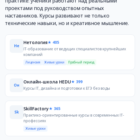
практике: ученики работают над реальными
Для детей 10–12 лет программы становятся более осоз
проектами под руководством опытных
Подростки 13–16 лет могут серьёзно углубляться в IT
наставников. Курсы развивают не только
Популярные направления: Python, Scratch, Roblox
технические навыки, но и креативное мышление.
Среди популярных направлений в детских IT‑школах — 
Scratch — ещё одно распространённое направление для
Нетология
★ 405
Roblox как платформа для создания игр тоже часто исп
Не
IT-образование от ведущих специалистов крупнейших
Как выбрать IT-школу для ребёнка
компаний
При выборе IT‑школы важно учитывать возраст ребёнка
Лицензия
Живые уроки
Пробный период
Также стоит обратить внимание на формат занятий: жи
Часто задаваемые вопросы
С какого возраста можно начинать программирование
Онлайн-школа HEDU
★ 399
Он
Основы программирования в визуальных средах (Scratch,
Курсы IT, дизайна и подготовки к ЕГЭ без воды
Нужны ли знания математики?
Для начальных курсов специальных знаний математики
SkillFactory
★ 365
Какое оборудование потребуется?
Sk
Практико-ориентированные курсы в современных IT-
Достаточно обычного компьютера или ноутбука с инте
профессиях
Подходит ли обучение новичкам?
Живые уроки
Да, большинство программ рассчитаны на новичков без 