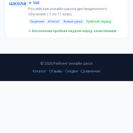
★ 508
Нет скидок и пробного периода — нужно сразу платит
Российская онлайн-школа дистанционного
Фиксированное расписание может не подойти для дете
обучения с 1 по 11 класс
Рекомендация
Лицензия
Аттестат
Живые уроки
Пробный период
Если вам важны живые уроки с учителем в фиксированн
✓ Бесплатная пробная неделя перед зачислением
Часто задаваемые вопросы
Какая школа дешевле?
РШДО дешевле: от 3 339 руб./мес. против 3 771 руб./ме
Где лучше подготовка к ЕГЭ?
Обе школы заявляют подготовку к ЕГЭ и ОГЭ. Онлайн-ш
© 2026 Рейтинг онлайн школ
В какой школе есть аттестат?
Каталог
·
Отзывы
·
Скидки
·
Сравнение
В обеих. Онлайн-школа 1 выдаёт собственный аттеста
Какой формат обучения лучше?
Зависит от потребностей. Онлайн-школа 1 предлагает 
Где есть пробный урок?
Только в РШДО — бесплатная пробная неделя перед за