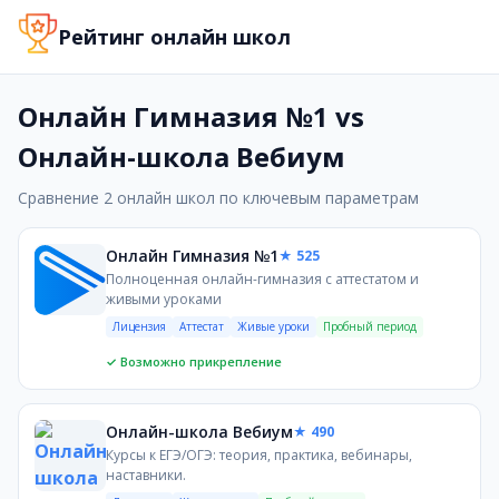
Онлайн Гимназия №1 и Онлайн-школа Ве
Рейтинг онлайн школ
Сравнение онлайн-школ Онлайн Гимназия №1 и Онлайн-школа Ве
Онлайн Гимназия №1 vs
Онлайн Гимназия №1
Онлайн-школа Вебиум
Полноценная онлайн-гимназия с аттестатом и живыми уроками
Сравнение 2 онлайн школ по ключевым параметрам
Онлайн-школа Вебиум
Онлайн Гимназия №1
★ 525
Курсы к ЕГЭ/ОГЭ: теория, практика, вебинары, наставники.
Полноценная онлайн-гимназия с аттестатом и
живыми уроками
Онлайн Гимназия №1 и Вебиум позиционируются для средних и ст
Лицензия
Аттестат
Живые уроки
Пробный период
Преимущества webium
✓ Возможно прикрепление
Высокие результаты ЕГЭ: 1062 стобалльника, средний балл
Геймификация и удобная платформа с наставниками
Онлайн-школа Вебиум
★ 490
Возможность использования материнского капитала и нал
Курсы к ЕГЭ/ОГЭ: теория, практика, вебинары,
наставники.
Преимущества online-gymnasium-1