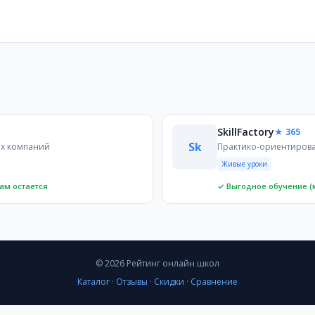
айн-школ
лючевым параметрам: стоимость, формат обучения, лице
 компаний
рофессиях
ых, но имеют принципиальные отличия. Нетология — это 
SkillFactory
★ 365
ьность
Sk
их компаний
Практико-ориентирова
ировке
Живые уроки
ам остается
✓ Выгодное обучение (
© 2026 Рейтинг онлайн школ
Каталог
·
Отзывы
·
Скидки
·
Сравнение
латно