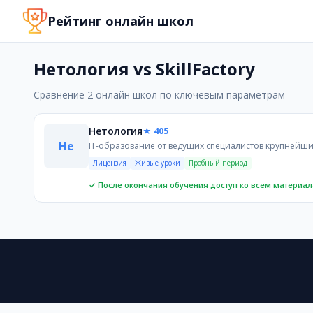
Нетология и SkillFactory - что выбрать | сравнение онл
Рейтинг онлайн школ
Сравнение онлайн-школ Нетология и SkillFactory по к
Нетология
IT-образование от ведущих специалистов крупнейших
Нетология vs SkillFactory
SkillFactory
Практико-ориентированные курсы в современных IT-п
Сравнение 2 онлайн школ по ключевым параметрам
Обе школы ориентированы на IT-образование для взросл
Преимущества netologia
Нетология
★ 405
Государственная лицензия на образовательную деятел
Не
IT-образование от ведущих специалистов крупнейш
Доступ к «Центру развития карьеры» и помощь в стаж
Лицензия
Живые уроки
Пробный период
Высокий рейтинг (405) и больше отзывов (132)
✓ После окончания обучения доступ ко всем материал
Преимущества skillfactory
Самая низкая ежемесячная цена (от 1917 руб.)
Программа лояльности и регулярные скидки
Обучение в реальном времени с наставниками
Недостатки netologia
Высокая стоимость некоторых курсов
Часть материалов из платных программ доступна бесп
Недостатки skillfactory