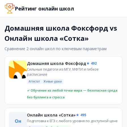
Домашняя школа Фоксфорд и Онлайн школа «Сотка» - ч
Рейтинг онлайн школ
Сравнение онлайн-школ Домашняя школа Фоксфорд и Он
Домашняя школа Фоксфорд
Сильные педагоги из МГУ, МФТИ и гибкое расписание
Домашняя школа Фоксфорд vs
Онлайн школа «Сотка»
Онлайн школа «Сотка»
Подготовка к ЕГЭ с любого уровня по доступной цене
Домашняя школа Фоксфорд и онлайн-школа «Сотка» решаю
Сравнение 2 онлайн школ по ключевым параметрам
Преимущества sotka
Узкая специализация на подготовке к ЕГЭ/ОГЭ с заявле
Домашняя школа Фоксфорд
★ 492
Единая стоимость на все предметы подготовки
Сильные педагоги из МГУ, МФТИ и гибкое
Наличие образовательной лицензии
расписание
Преимущества foxford
Аттестат
Живые уроки
Полноценное школьное образование с 1 по 11 класс и 
✓ Обучение из любой точки мира — безопасная среда
Гибкий формат (live, mixed, recorded) с проверкой ДЗ и 
без буллинга и стресса
Значительно более низкая стартовая цена (от 1100 руб.
Недостатки sotka
Полностью записанный формат без проверки домашних
Онлайн школа «Сотка»
★ 495
Отсутствие в данных информации о выдаче аттестата 
Он
Подготовка к ЕГЭ с любого уровня по доступной цене
Недостатки foxford