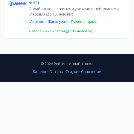
★ 501
Высокая ежемесячная стоимость — от 4990 рублей
Онлайн-школа с живыми уроками и небольшими
Мало отзывов (всего 10) и нет указанных результатов 
классами (до 15 человек)
Рекомендация
Лицензия
Живые уроки
Пробный период
Для целенаправленной подготовки по математике (ЕГЭ,
✓ Маленькие классы (до 15 человек)
Часто задаваемые вопросы
Какая школа дешевле?
«Альфа»: от 650 рублей за урок. Zorkium: от 4990 рубле
Где лучше подготовка к ЕГЭ?
«Альфа» специализируется на подготовке к ЕГЭ, ОГЭ, 
© 2026 Рейтинг онлайн школ
В какой школе есть аттестат?
Каталог
·
Отзывы
·
Скидки
·
Сравнение
В Zorkium можно получить аттестат через школы-партнё
Какой формат обучения лучше?
Зависит от цели: индивидуальные занятия в «Альфе» д
Где есть пробный урок?
В предоставленных данных информация о пробных урока