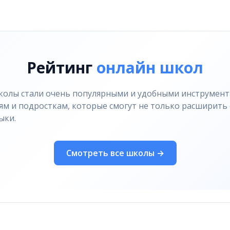
азбором
нтальной проверкой, пошаговым разбором и анализом р
ой балл: 15.
 2–12), сочинение (13.1/13.2/13.3)
Рейтинг
онлайн школ
колы стали очень популярными и удобными инструмента
ям и подросткам, которые смогут не только расширить
ыки.
Смотреть все школы →
атое изложение. Передайте главное содержание каждой м
 усилий проверяется в беде