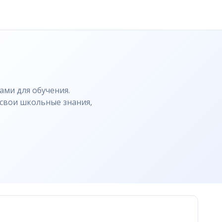
атов. Задания в формате реального экзамена.
ми для обучения.
 свои школьные знания,