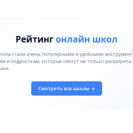
ой проверкой, пошаговым разбором и анализом результ
3.
с развёрнутым ответом (19–24)
Рейтинг
онлайн школ
колы стали очень популярными и удобными инструмента
ям и подросткам, которые смогут не только расширить
ыки.
Смотреть все школы →
основало Киев?