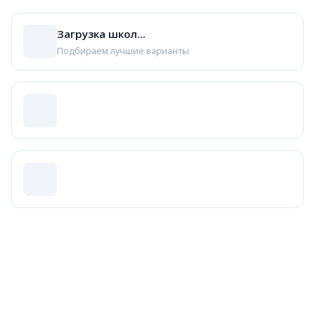
Лейкопласты
Рибосомы
Загрузка школ...
Правильный ответ:
Хромопласты
Подбираем лучшие варианты
Решение:
Хромопласты содержат пигменты каротиноиды (жёлтые
Хлоропласты — зелёные (хлорофилл), участвуют в фото
Лейкопласты — бесцветные, запасают крахмал
Типичная ошибка:
Хлоропласты — зелёные пластиды, 
Совет:
Хлоро- = зелёный, хромо- = цветной, лейко- = б
Задание 2 (1 балл, уровень: базовый)
Тема:
Минеральное питание
Вопрос:
Какой химический элемент особенно необходим 
Варианты ответа:
Фосфор
Калий
Азот ✓
Железо
Правильный ответ:
Азот